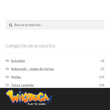
Buscar
Buscar
por:
Categorías de productos
Estuches
(0)
Kiducards - Juego de Cartas
(5)
Puzles
(18)
Tazas Leyenda
(16)