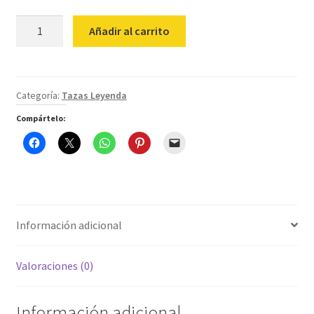
Taza
Añadir al carrito
Leyenda
13
-
El
Categoría:
Tazas Leyenda
Hechizo
Compártelo:
De
Tiberius
cantidad
Información adicional
Valoraciones (0)
Información adicional